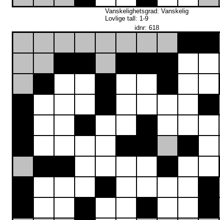
Vanskelighetsgrad: Vanskelig
Lovlige tall: 1-9
idnr: 618
10
17
11
11
3
6
16
4
8
10
23
3
13
18
14
6
24
10
3
19
7
16
22
29
3
6
13
10
16
4
17
13
22
14
17
8
17
9
11