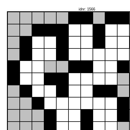
idnr: 1566
24
7
15
24
11
8
35
4
12
12
14
23
9
27
3
6
12
3
35
6
9
17
3
8
11
23
24
7
27
13
14
11
11
17
10