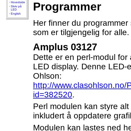
Programmer
Hovedside
Skriv på
LED
English
Her finner du programmer 
som er tilgjengelig for alle.
Amplus 03127
Dette er en perl-modul for
LED display. Denne LED-e
Ohlson:
http://www.clasohlson.no/
id=382520
.
Perl modulen kan styre al
inkludert å oppdatere graf
Modulen kan lastes ned h