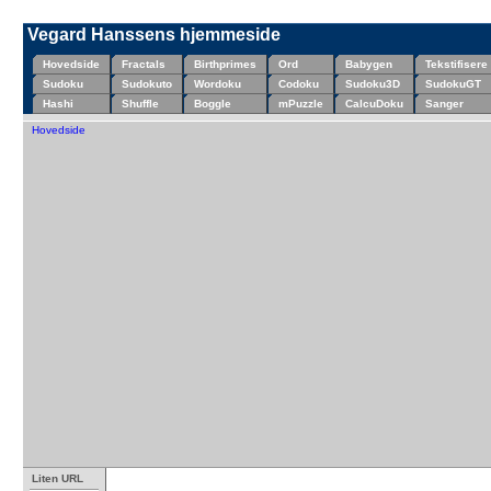
Vegard Hanssens hjemmeside
Hovedside
Fractals
Birthprimes
Ord
Babygen
Tekstifisere
Sudoku
Sudokuto
Wordoku
Codoku
Sudoku3D
SudokuGT
Hashi
Shuffle
Boggle
mPuzzle
CalcuDoku
Sanger
Hovedside
Liten URL