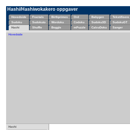
Hashi/Hashiwokakero oppgaver
Hovedside
Fractals
Birthprimes
Ord
Babygen
Tekstifisere
Sudoku
Sudokuto
Wordoku
Codoku
Sudoku3D
SudokuGT
Hashi
Shuffle
Boggle
mPuzzle
CalcuDoku
Sanger
Hovedside
Hashi