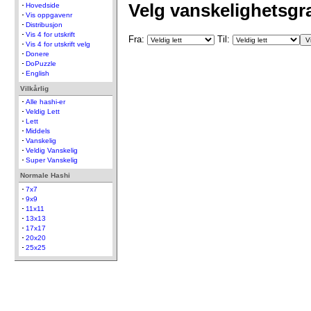
Velg vanskelighetsgr
Hovedside
Vis oppgavenr
Distribusjon
Vis 4 for utskrift
Fra:
Til:
Vis 4 for utskrift velg
Donere
DoPuzzle
English
Vilkårlig
Alle hashi-er
Veldig Lett
Lett
Middels
Vanskelig
Veldig Vanskelig
Super Vanskelig
Normale Hashi
7x7
9x9
11x11
13x13
17x17
20x20
25x25