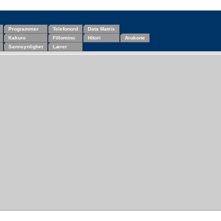
Programmer
Telefonord
Data Matrix
Kakuro
Fillomino
Hitori
Arukone
Sannsynlighet
Lærer