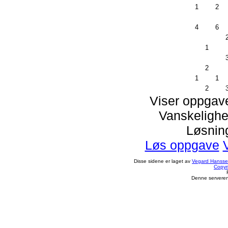
1
2
4
6
1
2
1
1
2
Viser oppgav
Vanskelighe
Løsnin
Løs oppgave
Disse sidene er laget av
Vegard Hanss
Copyr
Denne serveren