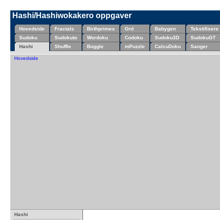
Hashi/Hashiwokakero oppgaver
Hovedside
Fractals
Birthprimes
Ord
Babygen
Tekstifisere
Sudoku
Sudokuto
Wordoku
Codoku
Sudoku3D
SudokuGT
Hashi
Shuffle
Boggle
mPuzzle
CalcuDoku
Sanger
Hovedside
Hashi