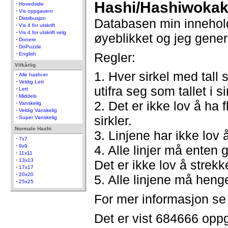
Hashi/Hashiwokak
Hovedside
Vis oppgavenr
Distribusjon
Databasen min innehol
Vis 4 for utskrift
Vis 4 for utskrift velg
øyeblikket og jeg gener
Donere
DoPuzzle
Regler:
English
Vilkårlig
1. Hver sirkel med tall 
Alle hashi-er
Veldig Lett
utifra seg som tallet i s
Lett
Middels
2. Det er ikke lov å ha f
Vanskelig
Veldig Vanskelig
sirkler.
Super Vanskelig
Normale Hashi
3. Linjene har ikke lov
7x7
9x9
4. Alle linjer må enten g
11x11
13x13
Det er ikke lov å strekke
17x17
20x20
5. Alle linjene må hen
25x25
For mer informasjon s
Det er vist 684666 opp