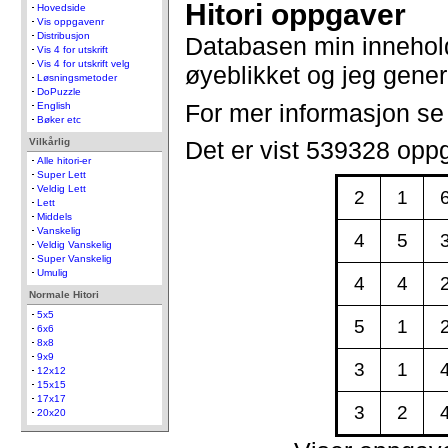
Hitori oppgaver
Hovedside
Vis oppgavenr
Distribusjon
Databasen min innehol
Vis 4 for utskrift
Vis 4 for utskrift velg
øyeblikket og jeg gener
Løsningsmetoder
DoPuzzle
For mer informasjon s
English
Bøker etc
Vilkårlig
Det er vist 539328 opp
Alle hitori-er
Super Lett
Veldig Lett
2
1
Lett
Middels
Vanskelig
4
5
Veldig Vanskelig
Super Vanskelig
Umulig
4
4
Normale Hitori
5x5
5
1
6x6
8x8
9x9
3
1
12x12
15x15
17x17
3
2
20x20