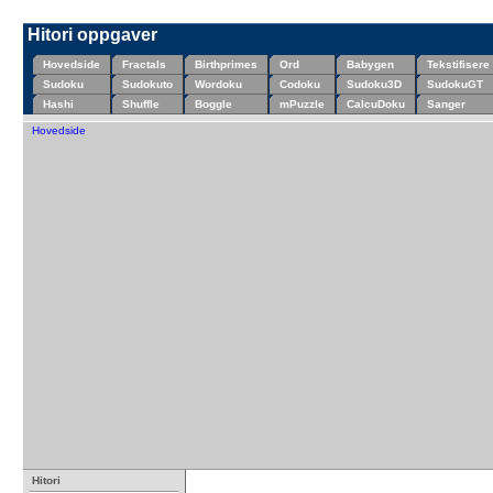
Hitori oppgaver
Hovedside
Fractals
Birthprimes
Ord
Babygen
Tekstifisere
Sudoku
Sudokuto
Wordoku
Codoku
Sudoku3D
SudokuGT
Hashi
Shuffle
Boggle
mPuzzle
CalcuDoku
Sanger
Hovedside
Hitori