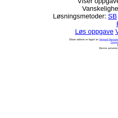
Viser oppgav
Vanskelighe
Løsningsmetoder:
SB
Løs oppgave
Disse sidene er laget av
Vegard Hanss
Copyr
Denne serveren