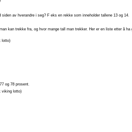
ed siden av hverandre i seg? F eks en rekke som inneholder tallene 13 og 14.
man kan trekke fra, og hvor mange tall man trekker. Her er en liste etter å ha g
 lotto)
77 og 78 prosent.
 viking lotto)