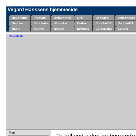
Vegard Hanssens hjemmeside
Hovedside
Fractals
Birthprimes
Ord
Babygen
Tekstifisere
Sudoku
Sudokuto
Wordoku
Codoku
Sudoku3D
SudokuGT
Hashi
Shuffle
Boggle
mPuzzle
CalcuDoku
Sanger
Hovedside
Map
To tall ved siden av hverandr