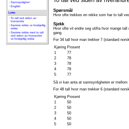
Sannsynlighet
English
Spørsmål
Lotto
Hvor ofte trekkes en rekke som har to tall v
To tall ved siden av
hverandre
Sjekk
Samme rekke vs forskjellig
Hvor ofte vil endre seg utifra hvor mange tall 
rekke
gang.
Samme rekke med to tall
ved siden av hverandre
vs forskjellig rekke
For 34 tall hvor man trekker 7 (standard norsk
Kjøring
Prosent
1
77
2
78
3
78
4
78
5
77
Så vi kan anta at sannsynligheten er mellom 
For 48 tall hvor man trekker 6 (standard norsk
Kjøring
Prosent
1
50
2
50
3
50
4
50
5
50