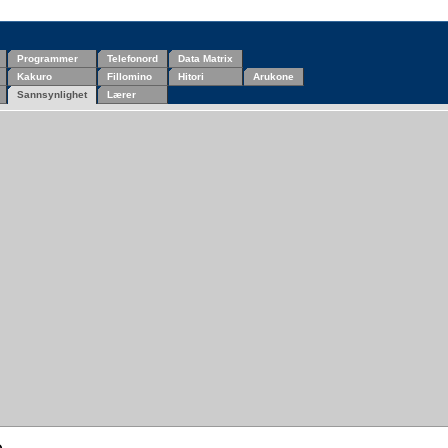
Programmer
Telefonord
Data Matrix
Kakuro
Fillomino
Hitori
Arukone
Sannsynlighet
Lærer
e