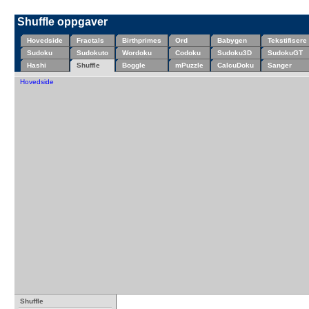
Shuffle oppgaver
Hovedside
Fractals
Birthprimes
Ord
Babygen
Tekstifisere
Sudoku
Sudokuto
Wordoku
Codoku
Sudoku3D
SudokuGT
Hashi
Shuffle
Boggle
mPuzzle
CalcuDoku
Sanger
Hovedside
Shuffle