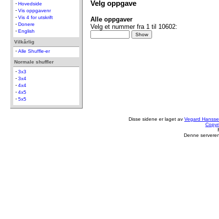
Velg oppgave
Hovedside
Vis oppgavenr
Vis 4 for utskrift
Alle oppgaver
Donere
Velg et nummer fra 1 til 10602:
English
Vilkårlig
Alle Shuffle-er
Normale shuffler
3x3
3x4
4x4
4x5
5x5
Disse sidene er laget av
Vegard Hanss
Copyr
Denne serveren