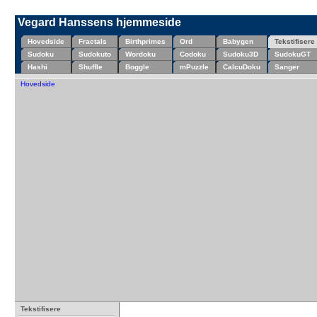
Vegard Hanssens hjemmeside
Hovedside
Fractals
Birthprimes
Ord
Babygen
Tekstifisere
Sudoku
Sudokuto
Wordoku
Codoku
Sudoku3D
SudokuGT
Hashi
Shuffle
Boggle
mPuzzle
CalcuDoku
Sanger
Hovedside
Tekstifisere