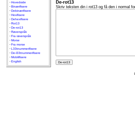
De-rot13
Hovedside
Skriv teksten din i rot13 og få den i normal f
Binærifisere
Debinærifisere
Hexifisere
Dehexifisere
Rot13
De-rot13
Røverspråk
Fra røverspråk
Morse
Fra morse
L33tnummerifisere
De-l33tnummerifisere
Mobilifisere
English