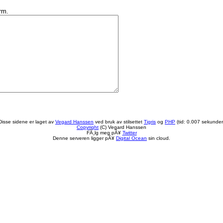
orm.
Disse sidene er laget av
Vegard Hanssen
ved bruk av stilsettet
Tigris
og
PHP
(tid: 0.007 sekunder
Copyright
(C) Vegard Hanssen
FÃ¸lg meg pÃ¥
Twitter
Denne serveren ligger pÃ¥
Digital Ocean
sin cloud.