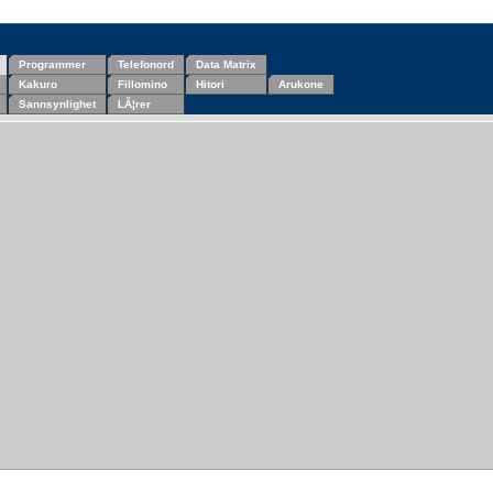
Programmer
Telefonord
Data Matrix
Kakuro
Fillomino
Hitori
Arukone
Sannsynlighet
LÃ¦rer