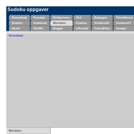
Sudoku oppgaver
Hovedside
Fractals
Birthprimes
Ord
Babygen
Tekstifisere
Sudoku
Sudokuto
Wordoku
Codoku
Sudoku3D
SudokuGT
Hashi
Shuffle
Boggle
mPuzzle
CalcuDoku
Sanger
Hovedside
Wordoku