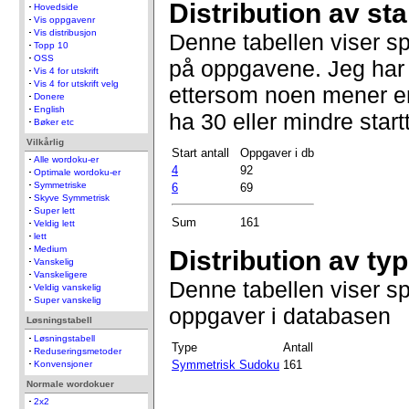
Distribution av star
Hovedside
Vis oppgavenr
Vis distribusjon
Denne tabellen viser sp
Topp 10
OSS
på oppgavene. Jeg har 
Vis 4 for utskrift
Vis 4 for utskrift velg
ettersom noen mener e
Donere
English
ha 30 eller mindre startt
Bøker etc
Vilkårlig
Start antall
Oppgaver i db
Alle wordoku-er
4
92
Optimale wordoku-er
Symmetriske
6
69
Skyve Symmetrisk
Super lett
Sum
161
Veldig lett
lett
Medium
Distribution av ty
Vanskelig
Vanskeligere
Denne tabellen viser s
Veldig vanskelig
Super vanskelig
oppgaver i databasen
Løsningstabell
Løsningstabell
Type
Antall
Reduseringsmetoder
Symmetrisk Sudoku
161
Konvensjoner
Normale wordokuer
2x2