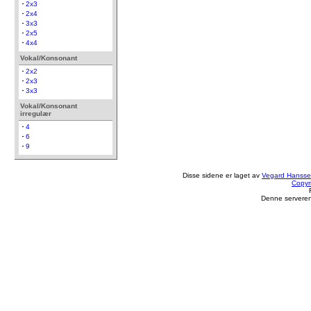
2x3
2x4
3x3
2x5
4x4
Vokal/Konsonant
2x2
2x3
3x3
Vokal/Konsonant
irregulær
4
6
9
Disse sidene er laget av
Vegard Hanss
Copyr
Denne serveren