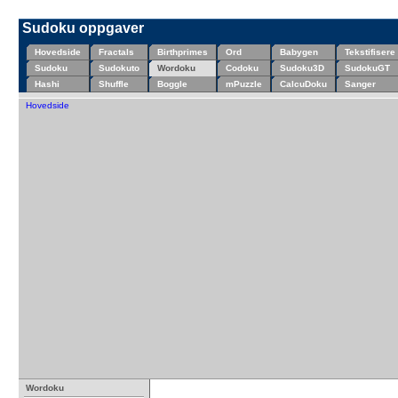
Sudoku oppgaver
Hovedside
Fractals
Birthprimes
Ord
Babygen
Tekstifisere
Sudoku
Sudokuto
Wordoku
Codoku
Sudoku3D
SudokuGT
Hashi
Shuffle
Boggle
mPuzzle
CalcuDoku
Sanger
Hovedside
Wordoku