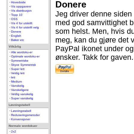
Donere
Hovedside
Vis oppgavenr
Vis distribusjon
Jeg driver denne siden
Topp 10
OSS
med god samvittighet b
Vis 4 for utskrift
Vis 4 for utskrift velg
som helst. Men, hvis du 
Donere
English
meg, kan du gjøre det 
Bøker etc
PayPal ikonet under og
Vilkårlig
Alle wordoku-er
ønsker. Takk for gaven.
Optimale wordoku-er
Symmetriske
Skyve Symmetrisk
Super lett
Veldig lett
lett
Medium
Vanskelig
Vanskeligere
Veldig vanskelig
Super vanskelig
Løsningstabell
Løsningstabell
Reduseringsmetoder
Konvensjoner
Normale wordokuer
2x2