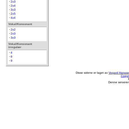
2x3
2x4
3x3
2x5
4x4
Vokal/Konsonant
2x2
2x3
3x3
Vokal/Konsonant
irregulær
4
6
9
Disse sidene er laget av
Vegard Hanss
Copyr
Denne serveren