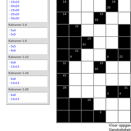
14
16
15x15
20x20
33
15x30
14
23
25x25
30x30
33
Kakuroer 1-4
22
5x4
5x5
23
Kakuroer 1-5
41
5x5
6x6
21
6
4
22
Kakuroer 1-12
9x8
11
15
13x13
32
Kakuroer 1-16
42
9x8
13x13
26
31
Kakuroer 1-20
3
4
9x8
13x13
16
3
Viser oppga
Vanskelighet