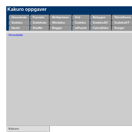
Kakuro oppgaver
Hovedside
Fractals
Birthprimes
Ord
Babygen
Tekstifisere
Sudoku
Sudokuto
Wordoku
Codoku
Sudoku3D
SudokuGT
Hashi
Shuffle
Boggle
mPuzzle
CalcuDoku
Sanger
Hovedside
Kakuro