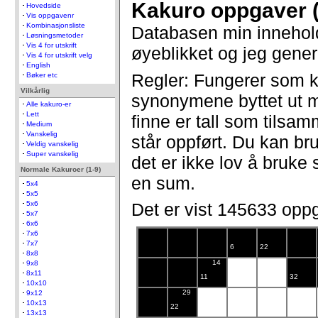
Kakuro oppgaver 
Hovedside
Vis oppgavenr
Kombinasjonsliste
Databasen min innehol
Løsningsmetoder
Vis 4 for utskrift
øyeblikket og jeg gener
Vis 4 for utskrift velg
English
Regler: Fungerer som k
Bøker etc
Vilkårlig
synonymene byttet ut 
Alle kakuro-er
Lett
finne er tall som tils
Medium
Vanskelig
står oppført. Du kan bru
Veldig vanskelig
Super vanskelig
det er ikke lov å bruke 
Normale Kakuroer (1-9)
en sum.
5x4
5x5
5x6
Det er vist 145633 opp
5x7
6x6
7x6
7x7
6
22
8x8
14
9x8
8x11
11
32
10x10
29
9x12
10x13
22
13x13