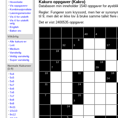
Kakuro oppgaver (Kakro)
Hovedside
Databasen min inneholder 1540 oppgaver for øyeblikk
Vis oppgavenr
Kombinasjonsliste
Regler: Fungerer som kryssord, men her er synonyme
Løsningsmetoder
til 9, men det er ikke lov å bruke samme tallet flere
Vis 4 for utskrift
Vis 4 for utskrift
Det er vist 2400535 oppgaver.
velg
English
Bøker etc
40
4
Vilkårlig
8
Alle kakuro-er
32
3
17
Lett
Medium
18
Vanskelig
Veldig vanskelig
Super vanskelig
12
16
Normale Kakuroer
7
29
(1-9)
10
11
16
5x4
5x5
24
5x6
11
24
5x7
6x6
7x6
7
20
7x7
8x8
3
9x8
24
8x11
10x10
9x12
5