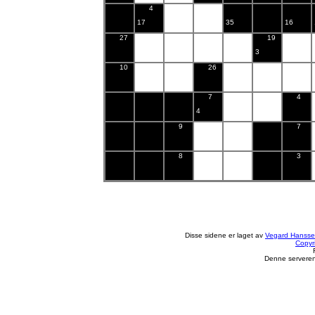
4
17
35
16
27
19
3
10
26
7
4
4
9
7
8
3
Disse sidene er laget av
Vegard Hanss
Copyr
Denne serveren