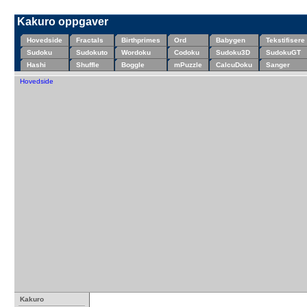
Kakuro oppgaver
Hovedside
Fractals
Birthprimes
Ord
Babygen
Tekstifisere
Sudoku
Sudokuto
Wordoku
Codoku
Sudoku3D
SudokuGT
Hashi
Shuffle
Boggle
mPuzzle
CalcuDoku
Sanger
Hovedside
Kakuro