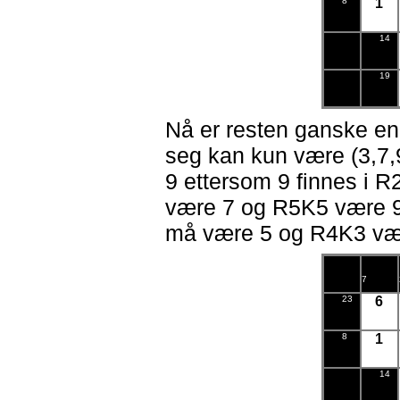
8
1
14
19
Nå er resten ganske e
seg kan kun være (3,7
9 ettersom 9 finnes i
være 7 og R5K5 være 9
må være 5 og R4K3 vær
7
23
6
8
1
14