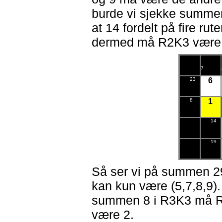
burde vi sjekke summen
at 14 fordelt på fire rut
dermed må R2K3 være 
7
23
6
8
1
14
19
Så ser vi på summen 29 
kan kun være (5,7,8,9)
summen 8 i R3K3 må 
være 2.