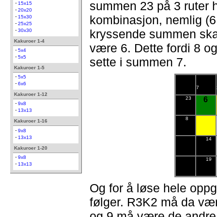
summen 23 på 3 ruter h
15x15
20x20
kombinasjon, nemlig (6
15x30
25x25
kryssende summen skal
30x30
Kakuroer 1-4
være 6. Dette fordi 8 og
5x4
5x5
sette i summen 7.
Kakuroer 1-5
5x5
6x6
7
Kakuroer 1-12
23
6
9x8
13x13
8
Kakuroer 1-16
9x8
13x13
14
Kakuroer 1-20
9x8
19
13x13
Og for å løse hele oppg
følger. R3K2 må da være
og 9 må være de andre