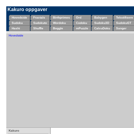
Kakuro oppgaver
Hovedside
Fractals
Birthprimes
Ord
Babygen
Tekstifisere
Sudoku
Sudokuto
Wordoku
Codoku
Sudoku3D
SudokuGT
Hashi
Shuffle
Boggle
mPuzzle
CalcuDoku
Sanger
Hovedside
Kakuro