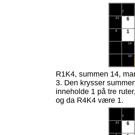
7
23
6
8
1
14
19
R1K4, summen 14, mang
3. Den krysser summen
inneholde 1 på tre rut
og da R4K4 være 1.
7
23
6