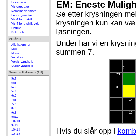
EM: Eneste Muligh
Hovedside
Vis oppgavenr
Kombinasjonsliste
Se etter krysningen me
Løsningsmetoder
Vis 4 for utskrift
krysningen kun kan vær
Vis 4 for utskrift velg
English
løsningen.
Bøker etc
Vilkårlig
Under har vi en krysn
Alle kakuro-er
Lett
summen 7.
Medium
Vanskelig
Veldig vanskelig
Super vanskelig
7
Normale Kakuroer (1-9)
23
5x4
5x5
5x6
8
5x7
6x6
7x6
14
7x7
8x8
9x8
19
8x11
10x10
9x12
Hvis du slår opp i
kombi
10x13
13x13